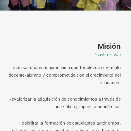
Misión
Nuestra Misión
Impulsar una educación laica que fortalezca el vínculo
docente-alumno y comprometida con el crecimiento del
educando.
c
Revalorizar la adquisición de conocimientos a través de
una sólida propuesta académica.
Posibilitar la formación de estudiantes autónomos,
críticos y reflexivos, en el marco de valores humanos