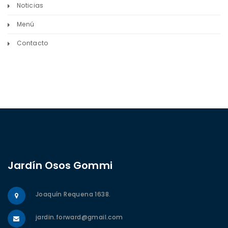
Noticias
Menú
Contacto
Jardín Osos Gommi
Joaquín Requena 1638.
jardin.forward@gmail.com