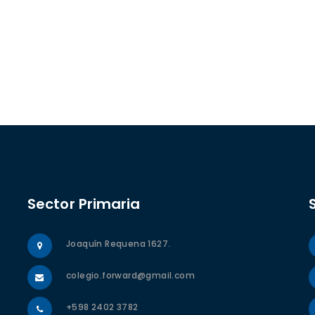
Sector Primaria
Joaquín Requena 1627.
colegio.forward@gmail.com
+598 2402 3782