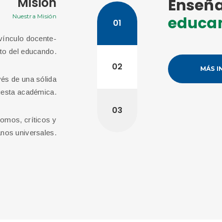
Misión
Enseña
Nuestra Misión
educam
01
 vínculo docente-
Promover la formación de un pensamiento
to del educando.
con el medio y la paz, opuesto a toda c
portador de valores solidarios, capaz d
02
MÁS I
científicos, tecnológicos y sociales del sigl
vés de una sólida
logr
esta académica.
03
nomos, críticos y
anos universales.