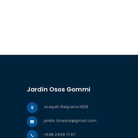
Jardín Osos Gommi
Joaquín Requena 1638.
jardin.forward@gmail.com
+598 2409 1747