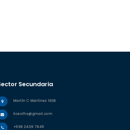
Sector Secundaria
Martín C Martínez 1638.
liceofhs@gmail.com
+598 2409 7845